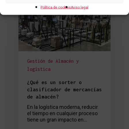
Política de cookies
Aviso legal
Gestión de Almacén y
logística
¿Qué es un sorter o
clasificador de mercancías
de almacén?
En la logística moderna, reducir
el tiempo en cualquier proceso
tiene un gran impacto en…