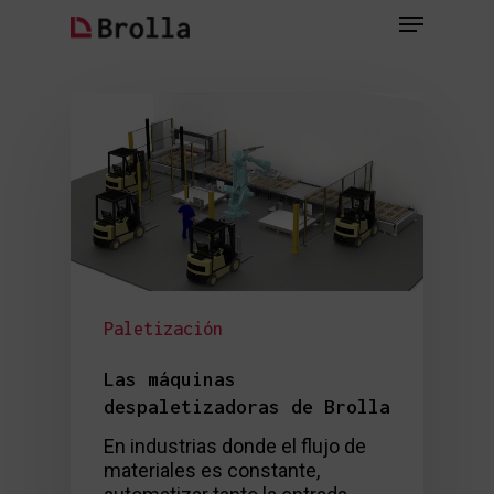
Skip
Menu
to
main
Close
content
Menu
Paletización
Las máquinas
despaletizadoras de Brolla
En industrias donde el flujo de
materiales es constante,