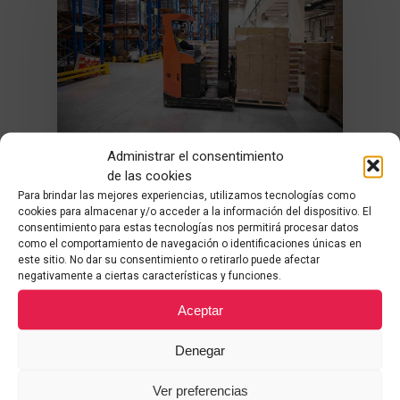
Administrar el consentimiento
Cross Docking
de las cookies
Para brindar las mejores experiencias, utilizamos tecnologías como
Diferencias entre Cross-
cookies para almacenar y/o acceder a la información del dispositivo. El
consentimiento para estas tecnologías nos permitirá procesar datos
Docking y Dropshipping
como el comportamiento de navegación o identificaciones únicas en
este sitio. No dar su consentimiento o retirarlo puede afectar
En el mundo de la logística
negativamente a ciertas características y funciones.
moderna, existen diferentes
modelos de distribución que
Aceptar
buscan reducir…
Denegar
15 de julio de 2025
Ver preferencias