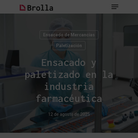
Skip
Menu
to
main
Close
content
Menu
Ensacado de Mercancías
Paletización
Ensacado y
paletizado en la
industria
farmacéutica
12 de agosto de 2025