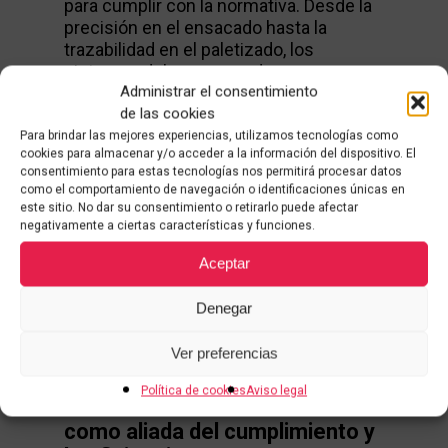
para cumplir con la normativa. Desde la
precisión en el ensacado hasta la
trazabilidad en el paletizado, los
sistemas deben responder a
Administrar el consentimiento
estándares como GMP, FDA o ISO, y
de las cookies
adaptarse a procesos cada vez más
digitalizados.
Para brindar las mejores experiencias, utilizamos tecnologías como
cookies para almacenar y/o acceder a la información del dispositivo. El
consentimiento para estas tecnologías nos permitirá procesar datos
Integrar soluciones de final de línea
como el comportamiento de navegación o identificaciones únicas en
como las de Brolla permite
minimizar
este sitio. No dar su consentimiento o retirarlo puede afectar
negativamente a ciertas características y funciones.
riesgos, reducir errores humanos y
asegurar la conformidad
, sin renunciar
Aceptar
a la eficiencia operativa ni a la
escalabilidad.
Denegar
Ver preferencias
Política de cookies
Aviso legal
Conclusión: la automatización
como aliada del cumplimiento y