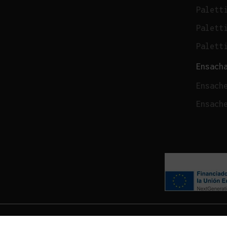
Palett
Palett
Palett
Ensach
Ensach
Ensach
© 2026 Brolla.