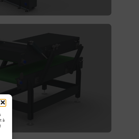
nes
s
t à
t