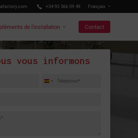
lafactory.com
+34 93 566 09 49
Français
léments de l’installation
Contact
ous vous informons
Téléphone
Espagne
*
+34
e