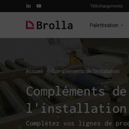
Skip
linkedin
youtube
Téléchargements
to
main
content
Palettisation
Accueil
/
Compléments de l’installation
Compléments de
l'installation
Complétez vos lignes de pro