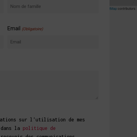
Leaflet
| ©
OpenStreetMap
contributors
Nom
de
Email
(Obligatoire)
famille
ations sur l'utilisation de mes
s dans la
politique de
recevoir des communications