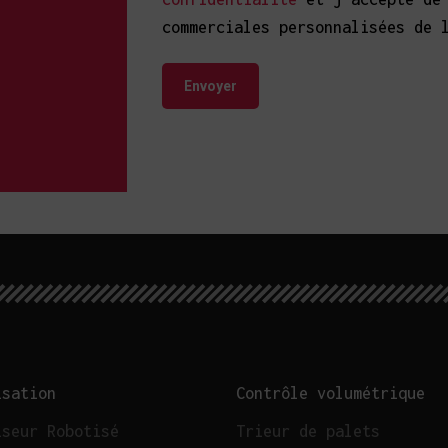
commerciales personnalisées de 
isation
Contrôle volumétrique
iseur Robotisé
Trieur de palets