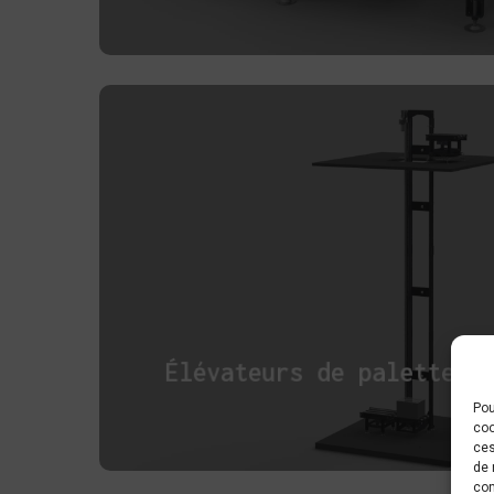
Élévateurs de palettes
Pou
coo
ces
de 
con