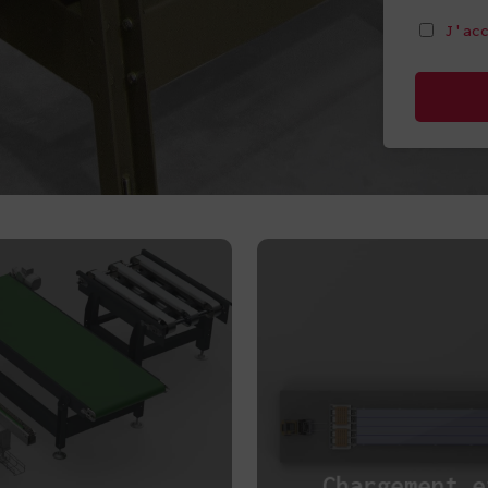
J'accept
J'ac
*
Chargement e