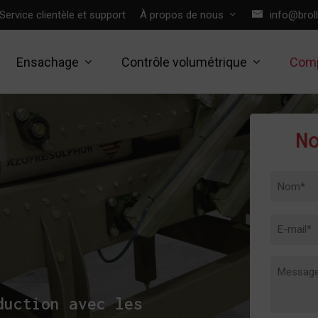
Service clientèle et support
À propos de nous
info@brol
Ensachage
Contrôle volumétrique
Comp
N
Nom
*
E-
mail
Messag
*
*
duction avec les