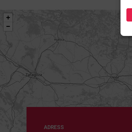
+
−
ADRESS