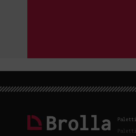
Palett
Palett