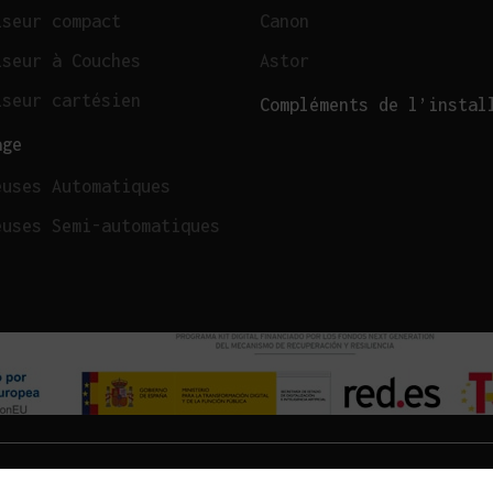
iseur compact
Canon
iseur à Couches
Astor
iseur cartésien
Compléments de l’instal
age
euses Automatiques
euses Semi-automatiques