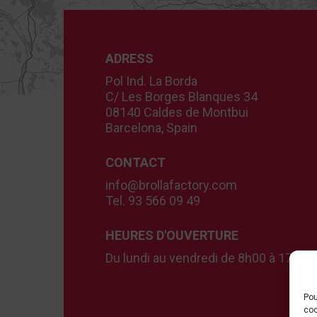
ADRESS
Pol Ind. La Borda
C/ Les Borges Blanques 34
08140 Caldes de Montbui
Barcelona, Spain
CONTACT
info@brollafactory.com
Tel. 93 566 09 49
HEURES D'OUVERTURE
Du lundi au vendredi de 8h00 à 17h00
Pou
coo