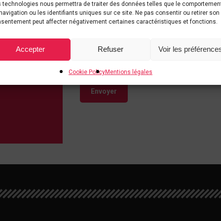
J'accepte
 technologies nous permettra de traiter des données telles que le comportemen
(Obligatoire)
navigation ou les identifiants uniques sur ce site. Ne pas consentir ou retirer son
J'ai lu et compris les inform
sentement peut affecter négativement certaines caractéristiques et fonctions.
données personnelles expliquée
confidentialité
et j'accepte de 
Accepter
Refuser
Voir les préférence
commerciales personnalisées de 
Cookie Policy
Mentions légales