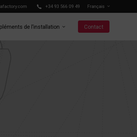
lafactory.com
+34 93 566 09 49
Français
léments de l’installation
Contact