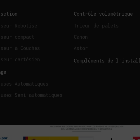
isation
Contrôle volumétrique
iseur Robotisé
Trieur de palets
iseur compact
Canon
iseur à Couches
Astor
iseur cartésien
Compléments de l’instal
age
euses Automatiques
euses Semi-automatiques