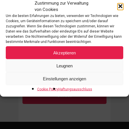
Zustimmung zur Verwaltung
von Cookies
Zustimmung
(Pflichtfeld)
Um die besten Erfahrungen zu bieten, verwenden wir Technologien wie
Ich habe die in der
Cookies, um Geräteinformationen zu speichern und/oder darauf
zuzugreifen. Wenn Sie diesen Technologien zustimmen, können wir
Datenschutzerklärung erläuterten
Daten wie das Surfverhalten oder eindeutige IDs auf dieser Website
Informationen zur Verwendung
verarbeiten. Die Nichteinwilligung oder der Widerruf der Einwilligung kann
bestimmte Merkmale und Funktionen beeinträchtigen.
meiner personenbezogenen
Daten
Akzeptieren
gelesen
und verstanden und
stimme zu, personalisierte
Leugnen
Geschäftsmitteilungen von Brolla
zu erhalten.
Einstellungen anzeigen
Cookie Policy
Haftungsausschluss