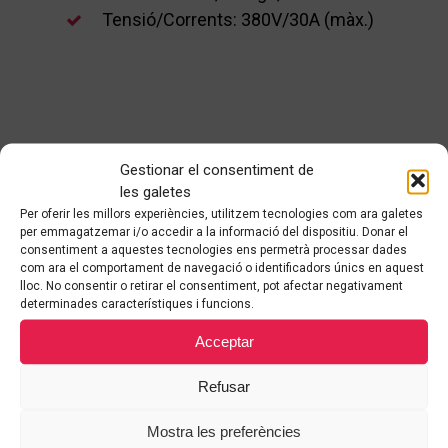
Tensió/Corrents: 380V/30A (màx.)
Com funciona Brolla?
Gestionar el consentiment de
les galetes
Per oferir les millors experiències, utilitzem tecnologies com ara galetes
per emmagatzemar i/o accedir a la informació del dispositiu. Donar el
consentiment a aquestes tecnologies ens permetrà processar dades
com ara el comportament de navegació o identificadors únics en aquest
1
lloc. No consentir o retirar el consentiment, pot afectar negativament
determinades característiques i funcions.
Demana informació a un
dels
Acceptar
nostres assessors.
Refusar
2
Mostra les preferències