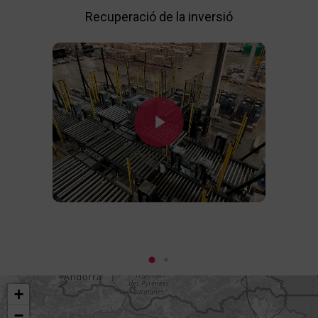
R
Recuperació de la inversió
Play Video
+
−