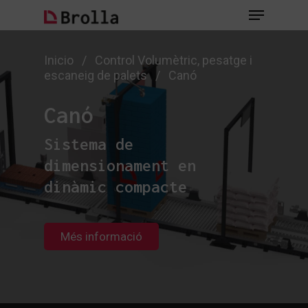
Skip
Menu
to
main
Close
content
Menu
Inicio
/
Control Volumètric, pesatge i
escaneig de palets
/
Canó
Canó
Sistema de
dimensionament en
dinàmic compacte
Més informació