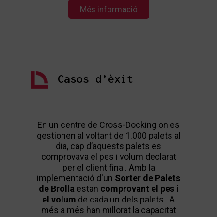
Més informació
Casos d’èxit
En un centre de Cross-Docking on es
Un ce
gestionen al voltant de 1.000 palets al
té cap
dia, cap d’aquests palets es
pal
comprovava el pes i volum declarat
d’algu
per el client final. Amb la
manua
implementació d'un
Sorter de Palets
de
do
de Brolla
estan
comprovant el pes i
pro
el volum
de cada un dels palets. A
pal
més a més han millorat la capacitat
pog