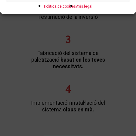
Política de cookies
Avís legal
Disseny del
concepte personalitzat
i estimació de la inversió
3
Fabricació del sistema de
paletització
basat en les teves
necessitats.
4
Implementació i instal·lació del
sistema
claus en mà.