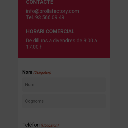
CONTACTE
info@brollafactory.com
Tel. 93 566 09 49
HORARI COMERCIAL
De dilluns a divendres de 8:00 a
17:00 h
Nom
(Obligatori)
Nom
Cognoms
Telèfon
(Obligatori)