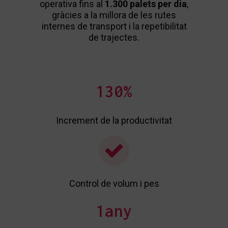
operativa fins al
1.300 palets per dia
,
contro
gràcies a la millora de les rutes
de 
internes de transport i la repetibilitat
de trajectes.
130
%
In
Increment de la productivitat
Control de volum i pes
1
any