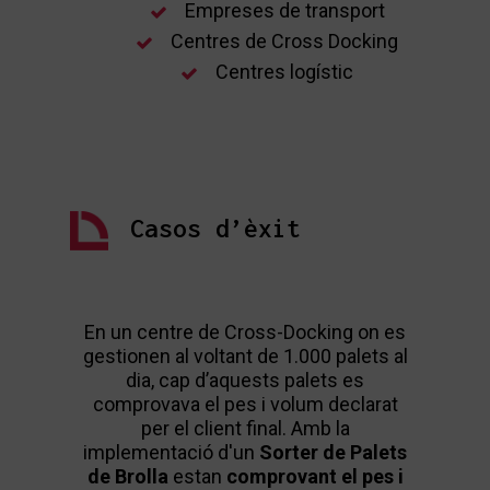
Empreses de transport
Centres de Cross Docking
Centres logístic
Casos d’èxit
En un centre de Cross-Docking on es
Un ce
gestionen al voltant de 1.000 palets al
té cap
dia, cap d’aquests palets es
pal
comprovava el pes i volum declarat
d’algu
per el client final. Amb la
manua
implementació d'un
Sorter de Palets
de
do
de Brolla
estan
comprovant el pes i
pro