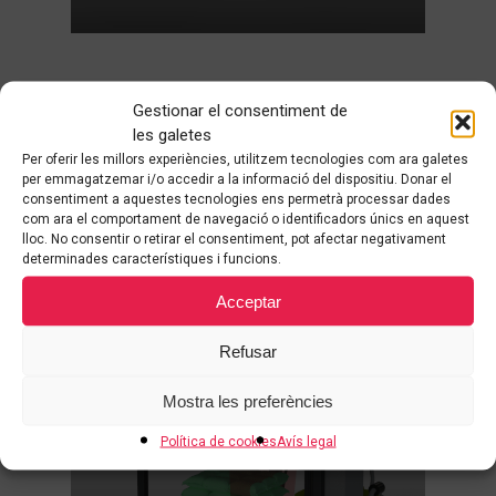
Mesurament de pes i volum en
Gestionar el consentiment de
dinàmic
les galetes
Millora gestió del magatzem
Per oferir les millors experiències, utilitzem tecnologies com ara galetes
Separació del tràfic de càrrega i
per emmagatzemar i/o accedir a la informació del dispositiu. Donar el
descàrrega
consentiment a aquestes tecnologies ens permetrà processar dades
com ara el comportament de navegació o identificadors únics en aquest
Manteniment mínim
lloc. No consentir o retirar el consentiment, pot afectar negativament
determinades característiques i funcions.
Acceptar
Refusar
Mostra les preferències
Política de cookies
Avís legal