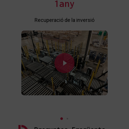
1
any
R
Recuperació de la inversió
Play Video