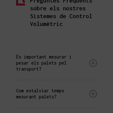
Preguntes Freqüents
sobre els nostres
Sistemes de Control
Volumètric
És important mesurar i
pesar els palets pel
transport?
En el sector del transport, és primordial
controlar el pes i volum declarat, ja que
Com estalviar temps
és la seva principal font d’ingressos.
mesurant palets?
Controlar aquests paràmetres permet
evitar errors de dimensionament i
albarans incorrectes.
La forma més eficaç per estalviar