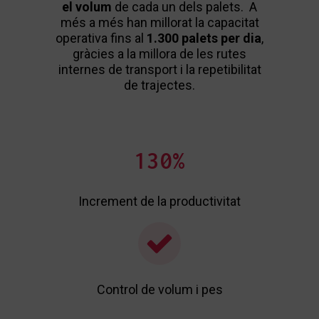
el volum
de cada un dels palets. A
pal
més a més han millorat la capacitat
pog
operativa fins al
1.300 palets per dia
,
contro
gràcies a la millora de les rutes
de 
internes de transport i la repetibilitat
de trajectes.
130
%
In
Increment de la productivitat
Control de volum i pes