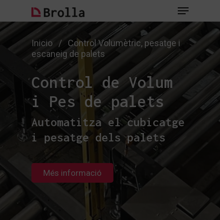
Skip
Menu
to
main
Close
content
Menu
Inicio
/
Control Volumètric, pesatge i
escaneig de palets
Control de Volum
i Pes de palets
Automatitza el cubicatge
i pesatge dels palets
Més informació