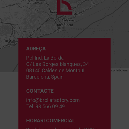
ADREÇA
Pol Ind. La Borda
C/ Les Borges blanques, 34
08140 Caldes de Montbui
Leaflet
| ©
OpenStreetMap
contributors
Barcelona, Spain
CONTACTE
info@brollafactory.com
Tel. 93 566 09 49
HORARI COMERCIAL