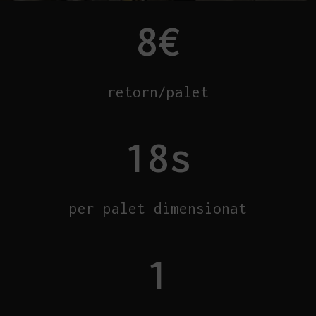
8
€
retorn/palet
18
s
per palet dimensionat
1