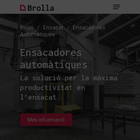
Skip
Menu
to
main
Close
content
Menu
Inicio
/
Ensacat
/
Ensacadores
Automàtiques
Ensacadores
automàtiques
La solució per la màxima
productivitat en
l’ensacat
Més informació