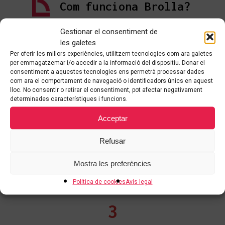
Com funciona Brolla?
Gestionar el consentiment de
les galetes
Per oferir les millors experiències, utilitzem tecnologies com ara galetes
1
per emmagatzemar i/o accedir a la informació del dispositiu. Donar el
consentiment a aquestes tecnologies ens permetrà processar dades
com ara el comportament de navegació o identificadors únics en aquest
lloc. No consentir o retirar el consentiment, pot afectar negativament
Demana informació a un
dels
determinades característiques i funcions.
nostres assessors.
Acceptar
2
Refusar
Disseny del
concepte personalitzat
Mostra les preferències
i estimació de la inversió
Política de cookies
Avís legal
3