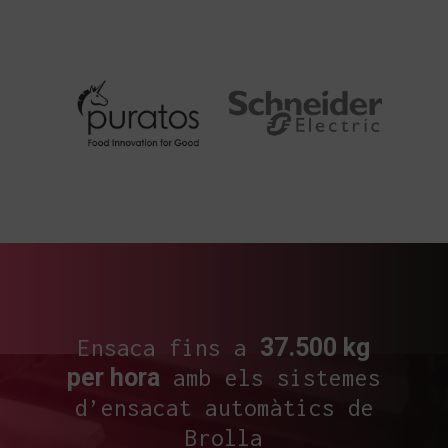
37.500 kg
Ensaca fins a
per hora
amb els sistemes
d’ensacat automàtics de
Brolla