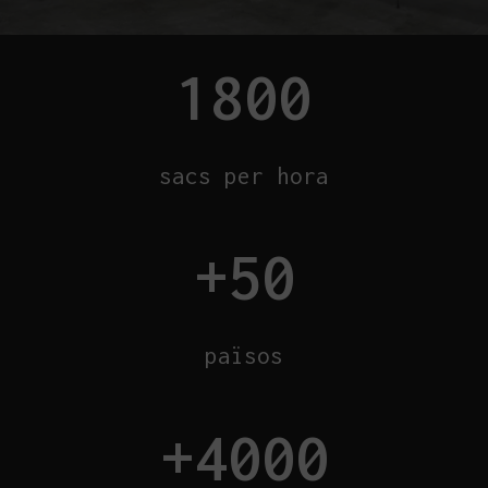
1800
sacs per hora
+
50
països
+
4000