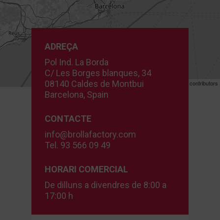
ADREÇA
Pol Ind. La Borda
C/ Les Borges blanques, 34
08140 Caldes de Montbui
Leaflet
| ©
OpenStreetMap
contributors
Barcelona, Spain
CONTACTE
info@brollafactory.com
Tel. 93 566 09 49
HORARI COMERCIAL
De dilluns a divendres de 8:00 a
17:00 h