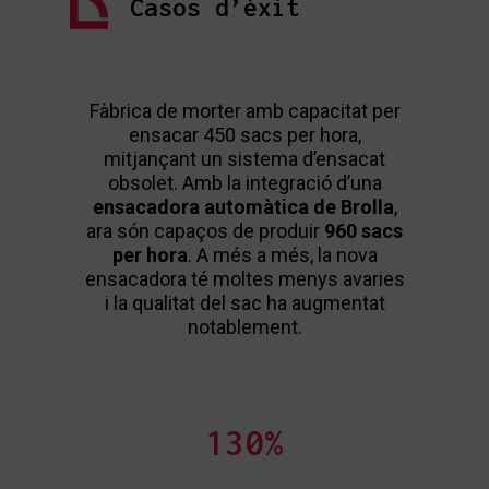
Casos d’èxit
Fàbrica de morter amb capacitat per
E
ensacar 450 sacs per hora,
s’en
mitjançant un sistema d’ensacat
diari 
obsolet. Amb la integració d’una
d’un
ensacadora automàtica de Brolla
,
són ca
ara són capaços de produir
960 sacs
de pa
per hora
. A més a més, la nova
més e
ensacadora té moltes menys avaries
200
i la qualitat del sac ha augmentat
notablement.
130
%
In