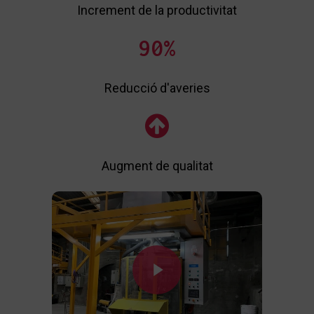
Increment de la productivitat
90
%
Reducció d'averies
C
Augment de qualitat
Play Video