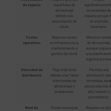
de espacio
superficies de
significativamen
almacenaje
la necesidad de
debido a la
espacio porque 
acumulación de
se acumula
stock.
inventario.
Costes
Mayores costes
Menores coste
operativos
en infraestructura,
de almacenaje,
mantenimiento y
aunque requier
gestión del stock.
una planificació
logística precisa
Velocidad de
Flujo más lento
Permite una
distribución
debido a las fases
distribución cas
intermedias de
inmediata, idea
almacenaje y
para productos 
preparación.
alta rotación o
perecederos.
Nivel de
Puede incorporar
Requiere un alt