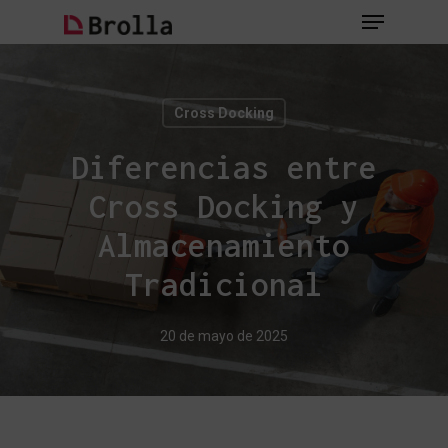
Skip
Menu
to
main
Close
content
Menu
Cross Docking
Diferencias entre
Cross Docking y
Almacenamiento
Tradicional
20 de mayo de 2025