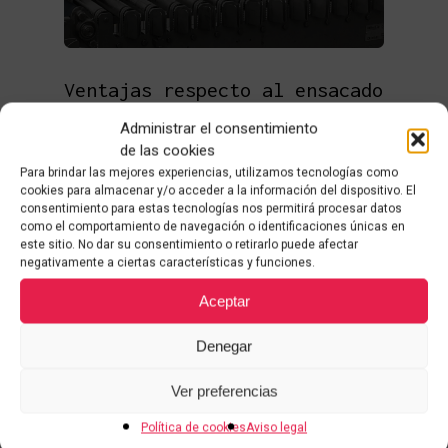
Ventajas respecto al ensacado
manual o automático
Administrar el consentimiento
Los sistemas de ensacado
de las cookies
semiautomáticos son una buena
Para brindar las mejores experiencias, utilizamos tecnologías como
solución para producciones bajas.
cookies para almacenar y/o acceder a la información del dispositivo. El
Representan una gran ventaja respecto
consentimiento para estas tecnologías nos permitirá procesar datos
a otras soluciones de ensacado cuando
como el comportamiento de navegación o identificaciones únicas en
este sitio. No dar su consentimiento o retirarlo puede afectar
hay muchos cambios de formato o de
negativamente a ciertas características y funciones.
producto.
Aceptar
Este tipo de ensacadoras representan
una buena forma de iniciarse en la
Denegar
automatización del ensacado, ya que se
requiere una inversión menor que los
Ver preferencias
sistemas totalmente automatizados.
Política de cookies
Aviso legal