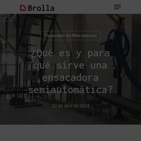
Skip
Menu
to
main
Close
content
Menu
Ensacado de Mercancías
¿Qué es y para
qué sirve una
ensacadora
semiautomática?
22 de abril de 2024