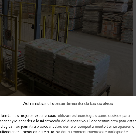
Administrar el consentimiento de las cookies
 brindar las mejores experiencias, utilizamos tecnologías como cookies para
cenar y/o acceder a la información del dispositivo. El consentimiento para esta
e palets
ologías nos permitirá procesar datos como el comportamiento de navegación o
tificaciones únicas en este sitio. No dar su consentimiento o retirarlo puede
e palets, cada una adaptada a diferentes necesidades y