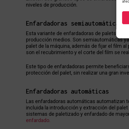
afec
niveles de producción.
Enfardadoras semiautomáticas
Esta variante de enfardadoras de palets son
producción medios. Son semiautomáticas ya qu
palet de la máquina, además de fijar el film 
son el recubrimiento y el corte del film se re
Este tipo de enfardadoras permite beneficiar
protección del palet, sin realizar una gran inv
Enfardadoras automáticas
Las enfardadoras automáticas automatizan tod
incluida la introducción y extracción del pal
sistemas de paletizado y enfardado de mayo
enfardado.