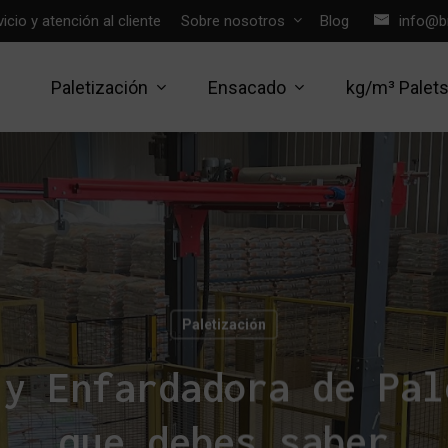
icio y atención al cliente
Sobre nosotros
Blog
info@b
Paletización
Ensacado
kg/m³ Palet
Paletización
 y Enfardadora de Pal
que debes saber