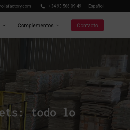
rollafactory.com
+34 93 566 09 49
Español
s
Complementos
Contacto
ets: todo lo