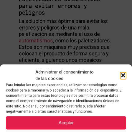
para evitar errores y
peligros
La solución más óptima para evitar los
errores y peligros de una mala
paletización es mediante el uso de
automatismos
, como los paletizadores.
Estos son máquinas muy precisas que
colocan el producto de forma segura y
eficiente, siguiendo unos mosaicos
consolidados. Además, se pueden
Administrar el consentimiento
complementar con máquinas de
de las cookies
preparación del producto, como los
Para brindar las mejores experiencias, utilizamos tecnologías como
conformadores, que homogeneizan los
cookies para almacenar y/o acceder a la información del dispositivo. El
sacos antes de ser paletizados,
consentimiento para estas tecnologías nos permitirá procesar datos
maximizando así la estabilidad del palet
como el comportamiento de navegación o identificaciones únicas en
formado. Las líneas de paletización se
este sitio. No dar su consentimiento o retirarlo puede afectar
pueden equipar también con flejadoras
negativamente a ciertas características y funciones.
o envolvedoras, máquinas automáticas
Aceptar
que fijan la mercancía con el film o fleje
adecuado con la cantidad correcta.