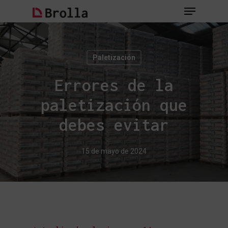
Skip
Menu
to
main
Close
content
Menu
Paletización
Errores de la
paletización que
debes evitar
15 de mayo de 2024